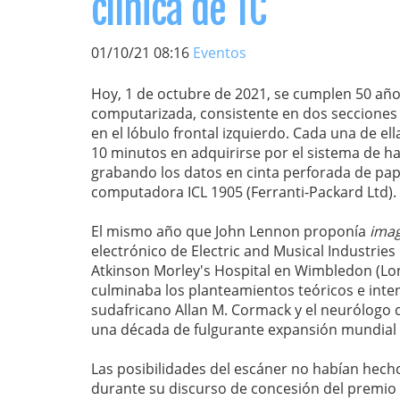
clínica de TC
01/10/21 08:16
Eventos
Hoy, 1 de octubre de 2021, se cumplen 50 años
computarizada, consistente en dos secciones 
en el lóbulo frontal izquierdo. Cada una de e
10 minutos en adquirirse por el sistema de ha
grabando los datos en cinta perforada de pap
computadora ICL 1905 (Ferranti-Packard Ltd).
El mismo año que John Lennon proponía
imag
electrónico de Electric and Musical Industries 
Atkinson Morley's Hospital en Wimbledon (Lond
culminaba los planteamientos teóricos e inten
sudafricano Allan M. Cormack y el neurólogo d
una década de fulgurante expansión mundial q
Las posibilidades del escáner no habían hech
durante su discurso de concesión del premio