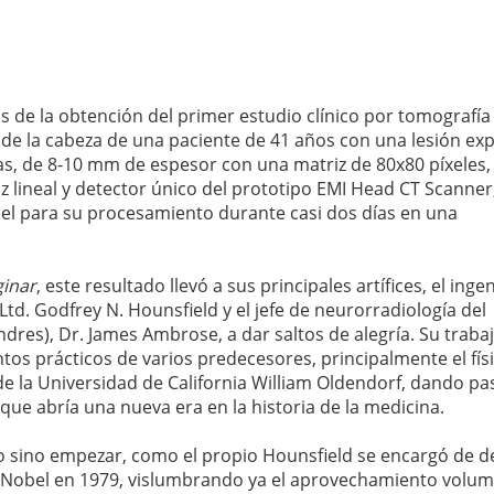
 de la obtención del primer estudio clínico por tomografía
de la cabeza de una paciente de 41 años con una lesión ex
llas, de 8-10 mm de espesor con una matriz de 80x80 píxeles,
z lineal y detector único del prototipo EMI Head CT Scanner
el para su procesamiento durante casi dos días en una
inar
, este resultado llevó a sus principales artífices, el inge
Ltd. Godfrey N. Hounsfield y el jefe de neurorradiología del
res), Dr. James Ambrose, a dar saltos de alegría. Su traba
tos prácticos de varios predecesores, principalmente el fís
e la Universidad de California William Oldendorf, dando pa
ue abría una nueva era en la historia de la medicina.
o sino empezar, como el propio Hounsfield se encargó de d
 Nobel en 1979, vislumbrando ya el aprovechamiento volum