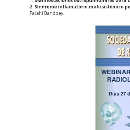
1.
Manifestaciones extrapulmonares de la 
2.
Síndrome inflamatorio multisistémico ped
Fatahi Bandpey.