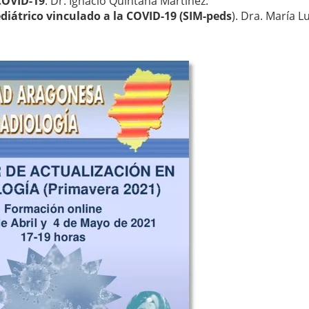
COVID-19
. Dr. Ignacio Quintana Martínez.
iátrico vinculado a la COVID-19 (SIM-peds
). Dra. María L